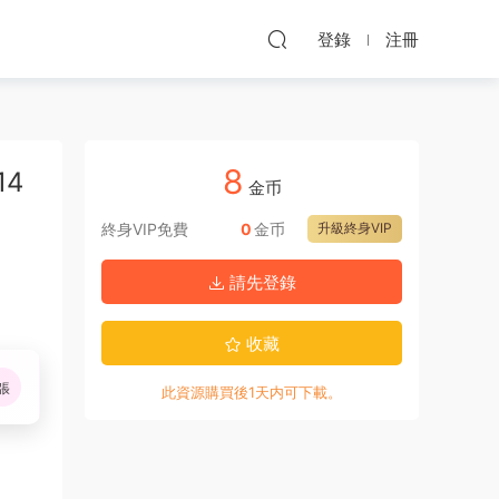
登錄
注冊
8
14
金币
終身VIP免費
0
金币
升級終身VIP
請先登錄
收藏
張
此資源購買後1天内可下載。