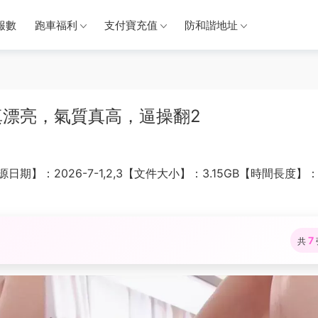
報數
跑車福利
支付寶充值
防和諧地址
漂亮，氣質真高，逼操翻2
：2026-7-1,2,3【文件大小】：3.15GB【時間長度】：
7
共