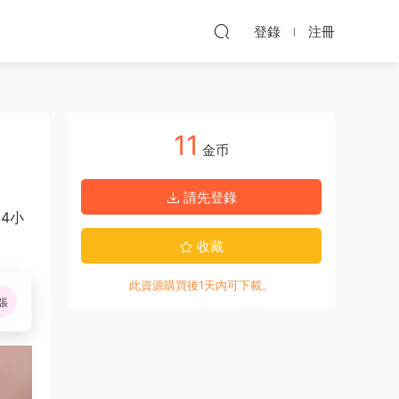
登錄
注冊
11
金币
請先登錄
4小
收藏
此資源購買後1天内可下載。
張