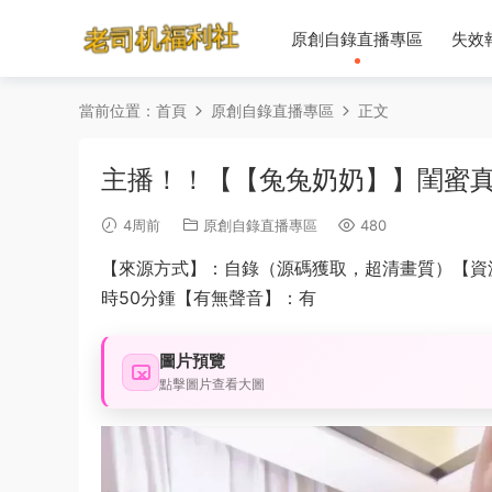
原創自錄直播專區
失效
當前位置：
首頁
原創自錄直播專區
正文
主播！！【【兔兔奶奶】】閨蜜真
4周前
原創自錄直播專區
480
【來源方式】：自錄（源碼獲取，超清畫質）【資源日期】
時50分鍾【有無聲音】：有
圖片預覽
點擊圖片查看大圖